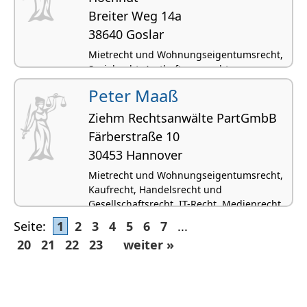
Breiter Weg 14a
38640 Goslar
Mietrecht und Wohnungseigentumsrecht,
Sozialrecht, Arzthaftungsrecht
Peter Maaß
Ziehm Rechtsanwälte PartGmbB
Färberstraße 10
30453 Hannover
Mietrecht und Wohnungseigentumsrecht,
Kaufrecht, Handelsrecht und
Gesellschaftsrecht, IT-Recht, Medienrecht
und Presserecht
Seite:
1
2
3
4
5
6
7
...
20
21
22
23
weiter »