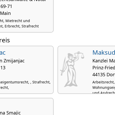
 69-71
 Main
cht, Mietrecht und
 Erbrecht, Strafrecht
reis
ac
Maksudi
n Zmijanjac
Kanzlei M
 13
Prinz-Fried
44135 Do
igentumsrecht, , Strafrecht,
Arbeitsrecht
echt,
Wohnungseige
und Asylrech
na Smajic