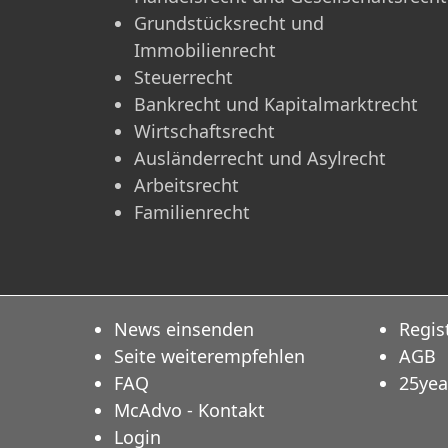
Grundstücksrecht und
Immobilienrecht
Steuerrecht
Bankrecht und Kapitalmarktrecht
Wirtschaftsrecht
Ausländerrecht und Asylrecht
Arbeitsrecht
Familienrecht
News einsenden
Regis
Seite weiterempfehlen
AGB
FAQ
25yea
McAdvo - Kontakt
Login