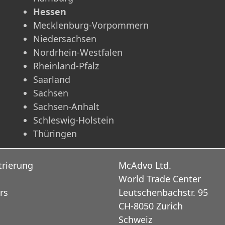
Hessen
Mecklenburg-Vorpommern
Niedersachsen
Nordrhein-Westfalen
Rheinland-Pfalz
Saarland
Sachsen
Sachsen-Anhalt
Schleswig-Holstein
Thüringen
trierung
McAdvo Ltd.
World Trade Center
rs
Leutschenbachstr. 95
CH-8050 Zurich
Schweiz