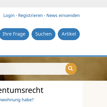
e:
Login
·
Registrieren
·
News einsenden
Ihre Frage
Suchen
Artikel
entumsrecht
ienwohnung habe?