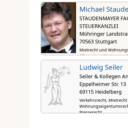
Michael Staud
STAUDENMAYER FA
STEUERKANZLEI
Möhringer Landstra
70563 Stuttgart
Mietrecht und Wohnungs
Allgemeines Vertragsrech
Architektenrecht
Ludwig Seiler
Seiler & Kollegen 
Eppelheimer Str. 13
69115 Heidelberg
Verkehrsrecht, Mietrecht
Wohnungseigentumsrecht
Presserecht