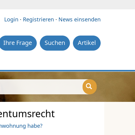
e:
Login
·
Registrieren
·
News einsenden
Ihre Frage
Suchen
Artikel
entumsrecht
ienwohnung habe?