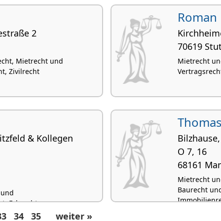
Roman 
estraße 2
Kirchheim
70619 Stut
echt, Mietrecht und
Mietrecht u
 Zivilrecht
Vertragsrech
Thomas
itzfeld & Kollegen
Bilzhause
O 7, 16
68161 Ma
Mietrecht u
Baurecht und
 und
Immobilienr
, Erbrecht,
thaftungsrecht
33
34
35
weiter »