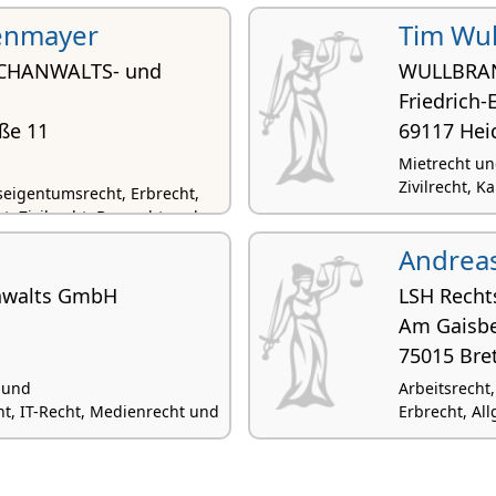
enmayer
Tim Wul
CHANWALTS- und
WULLBRAN
Friedrich-
ße 11
69117 Hei
Mietrecht un
Zivilrecht, K
eigentumsrecht, Erbrecht,
t, Zivilrecht, Baurecht und
Andreas
Anwalts GmbH
LSH Recht
Am Gaisbe
75015 Bre
 und
Arbeitsrecht
, IT-Recht, Medienrecht und
Erbrecht, Al