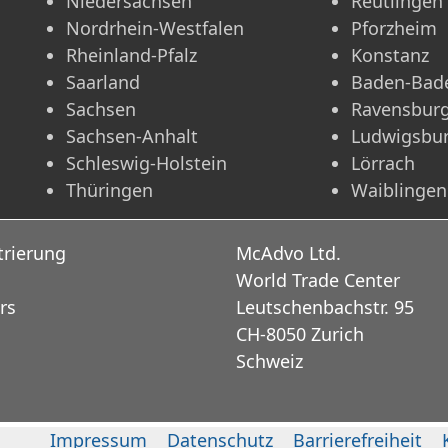
Niedersachsen
Reutlingen
Nordrhein-Westfalen
Pforzheim
Rheinland-Pfalz
Konstanz
Saarland
Baden-Bad
Sachsen
Ravensbur
Sachsen-Anhalt
Ludwigsbu
Schleswig-Holstein
Lörrach
Thüringen
Waiblingen
trierung
McAdvo Ltd.
World Trade Center
rs
Leutschenbachstr. 95
CH-8050 Zurich
Schweiz
Impressum
Datenschutz
Barrierefreiheit