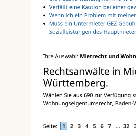
Verfällt eine Kaution bei einer
Wenn ich ein Problem mit meine
Muss ein Untermieter GEZ Gebühre
Sozialleistungen des Hauptmiete
Ihre Auswahl:
Mietrecht und Woh
Rechtsanwälte in M
Württemberg.
Wählen Sie aus 690 zur Verfügung s
Wohnungseigentumsrecht, Baden-W
Seite:
1
2
3
4
5
6
7
...
32