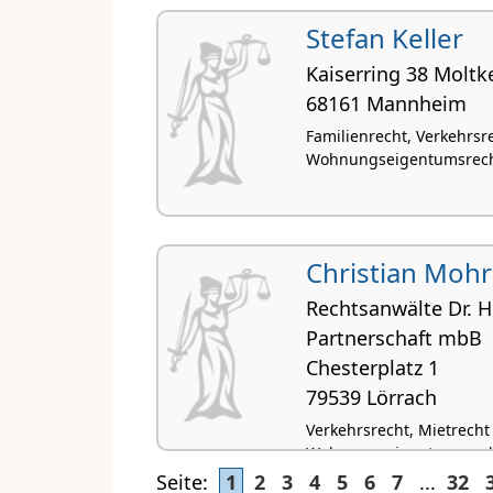
Stefan Keller
Kaiserring 38 Moltk
68161 Mannheim
Familienrecht, Verkehrsr
Wohnungseigentumsrecht,
Christian Mohr
Rechtsanwälte Dr. H
Partnerschaft mbB
Chesterplatz 1
79539 Lörrach
Verkehrsrecht, Mietrecht
Wohnungseigentumsrecht
Versicherungsrecht, Arz
Seite:
1
2
3
4
5
6
7
...
32