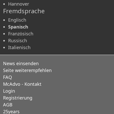
Hannover
Fremdsprache
Englisch
Spanisch
Französisch
Russisch
Italienisch
News einsenden
Seite weiterempfehlen
FAQ
McAdvo - Kontakt
Login
Registrierung
AGB
25years