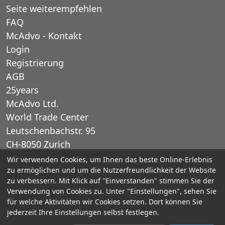
Seite weiterempfehlen
FAQ
McAdvo - Kontakt
Login
Registrierung
AGB
25years
McAdvo Ltd.
World Trade Center
Leutschenbachstr. 95
CH-8050 Zurich
Schweiz
Wir verwenden Cookies, um Ihnen das beste Online-Erlebnis
zu ermöglichen und um die Nutzerfreundlichkeit der Website
zu verbessern. Mit Klick auf "Einverstanden" stimmen Sie der
E-Mail: office@mcadvo.com
Verwendung von Cookies zu. Unter "Einstellungen", sehen Sie
für welche Aktivitäten wir Cookies setzen. Dort können Sie
© 2005-2025 McAdvo Ltd.
jederzeit Ihre Einstellungen selbst festlegen.
Impressum
Datenschutz
Barrierefreiheit