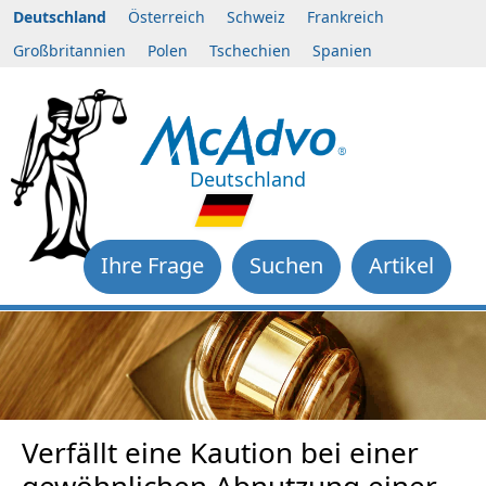
Deutschland
Österreich
Schweiz
Frankreich
Großbritannien
Polen
Tschechien
Spanien
Deutschland
Ihre Frage
Suchen
Artikel
Verfällt eine Kaution bei einer
gewöhnlichen Abnutzung einer