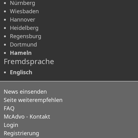
Nürnberg
Wiesbaden
Hannover
Heidelberg
Regensburg
Dortmund
Hameln
Fremdsprache
Englisch
News einsenden
Seite weiterempfehlen
FAQ
McAdvo - Kontakt
Login
Registrierung