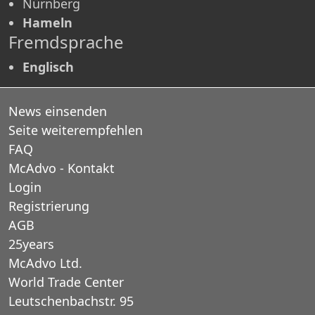
Nürnberg
Hameln
Fremdsprache
Englisch
News einsenden
Seite weiterempfehlen
FAQ
McAdvo - Kontakt
Login
Registrierung
AGB
25years
McAdvo Ltd.
World Trade Center
Leutschenbachstr. 95