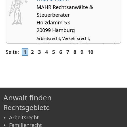
MAHR Rechtsanwälte &
Steuerberater
Holzdamm 53
20099 Hamburg
Arbeitsrecht, Verkehrsrecht,
Versicherungsrecht, Schadensersatz und
Schmerzensgeldrecht
Seite:
1
2
3
4
5
6
7
8
9
10
Anwalt finden
Rechtsgebiete
Arbeitsrecht
Familienrecht