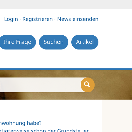
e:
Login
·
Registrieren
·
News einsenden
Ihre Frage
Suchen
Artikel
ienwohnung habe?
htigterweise schon der Grundsteuer