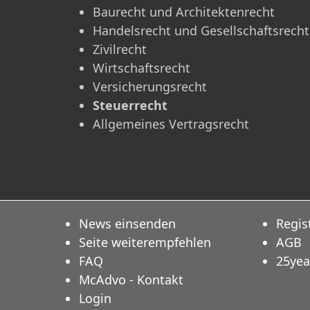
Baurecht und Architektenrecht
Handelsrecht und Gesellschaftsrecht
Zivilrecht
Wirtschaftsrecht
Versicherungsrecht
Steuerrecht
Allgemeines Vertragsrecht
News einsenden
Regis
Seite weiterempfehlen
AGB
FAQ
25yea
McAdvo - Kontakt
Login