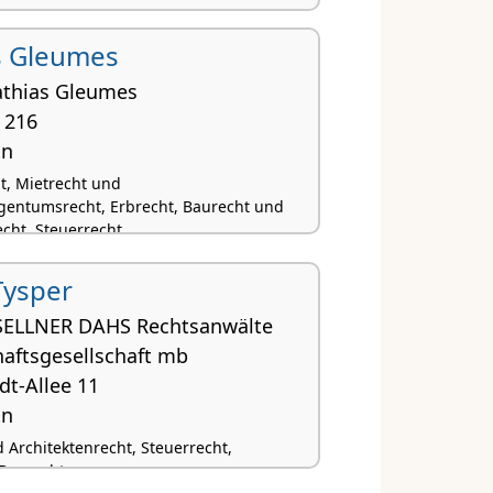
s Gleumes
athias Gleumes
 216
nn
t, Mietrecht und
entumsrecht, Erbrecht, Baurecht und
echt, Steuerrecht
Tysper
SELLNER DAHS Rechtsanwälte
haftsgesellschaft mb
dt-Allee 11
nn
 Architektenrecht, Steuerrecht,
 Baurecht