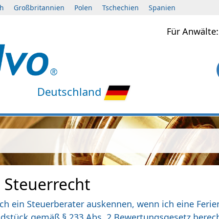
ch
Großbritannien
Polen
Tschechien
Spanien
Für Anwält
Deutschland
 Steuerrecht
ich ein Steuerberater auskennen, wenn ich eine Fer
ndstück gemäß § 233 Abs. 2 Bewertungsgesetz berec