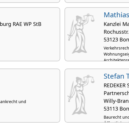
Mathia
mburg RAE WP StB
Kanzlei M
Rochusstr.
53123 Bo
Verkehrsrech
Wohnungseig
Architektenr
Stefan 
REDEKER 
Partnersc
Willy-Bran
 Bankrecht und
53113 Bo
Baurecht und
Öffentliches