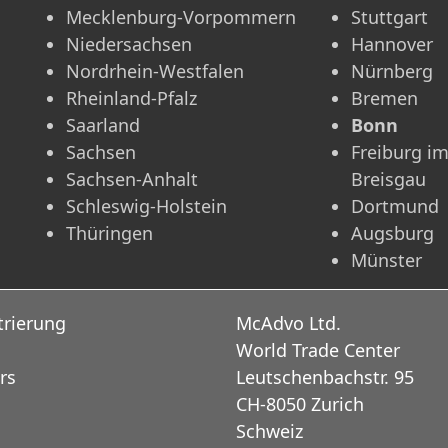
Mecklenburg-Vorpommern
Stuttgart
Niedersachsen
Hannover
Nordrhein-Westfalen
Nürnberg
Rheinland-Pfalz
Bremen
Saarland
Bonn
Sachsen
Freiburg i
Sachsen-Anhalt
Breisgau
Schleswig-Holstein
Dortmund
Thüringen
Augsburg
Münster
trierung
McAdvo Ltd.
World Trade Center
rs
Leutschenbachstr. 95
CH-8050 Zurich
Schweiz