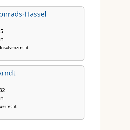
onrads-Hassel
 5
nn
 Insolvenzrecht
Arndt
 32
nn
euerrecht