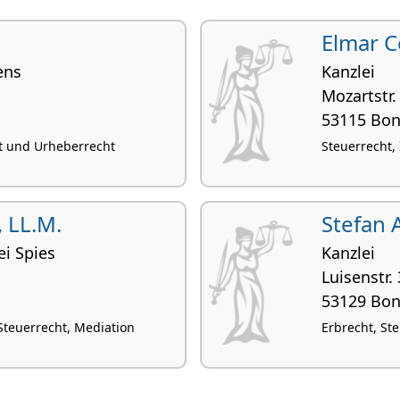
s
Elmar C
ens
Kanzlei
Mozartstr.
53115 Bo
t und Urheberrecht
Steuerrecht,
, LL.M.
Stefan 
i Spies
Kanzlei
Luisenstr.
53129 Bo
 Steuerrecht, Mediation
Erbrecht, St