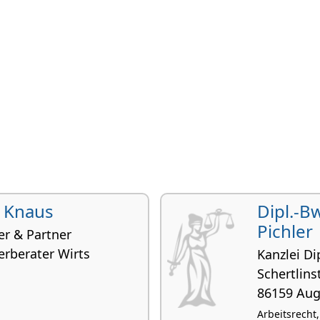
d Knaus
Dipl.-B
Pichler
er & Partner
erberater Wirts
Kanzlei Di
Schertlinst
86159 Au
Arbeitsrecht