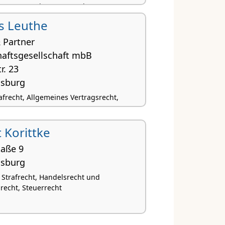
entumsrecht, Steuerrecht
us Leuthe
 Partner
haftsgesellschaft mbB
r. 23
gsburg
afrecht, Allgemeines Vertragsrecht,
 Korittke
taße 9
gsburg
, Strafrecht, Handelsrecht und
srecht, Steuerrecht