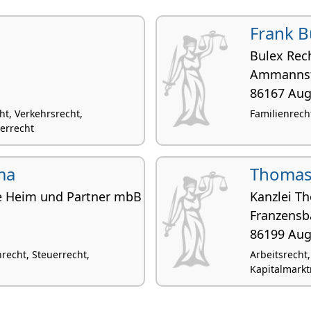
Frank B
Bulex Rec
Ammannst
86167 Au
ht, Verkehrsrecht,
Familienrech
errecht
ma
Thomas
e Heim und Partner mbB
Kanzlei T
Franzens­b
86199 Au
recht, Steuerrecht,
Arbeitsrecht,
Kapitalmarkt