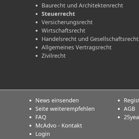
Baurecht und Architektenrecht
Steuerrecht
Versicherungsrecht
Wirtschaftsrecht
Handelsrecht und Gesellschaftsrecht
Allgemeines Vertragsrecht
Zivilrecht
News einsenden
Regis
Seite weiterempfehlen
AGB
FAQ
25yea
McAdvo - Kontakt
Login