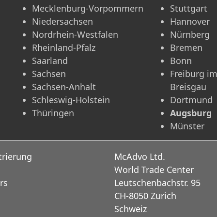
Mecklenburg-Vorpommern
Stuttgart
Niedersachsen
Hannover
Nordrhein-Westfalen
Nürnberg
Rheinland-Pfalz
Bremen
Saarland
Bonn
Sachsen
Freiburg i
Sachsen-Anhalt
Breisgau
Schleswig-Holstein
Dortmund
Thüringen
Augsburg
Münster
trierung
McAdvo Ltd.
World Trade Center
rs
Leutschenbachstr. 95
CH-8050 Zurich
Schweiz