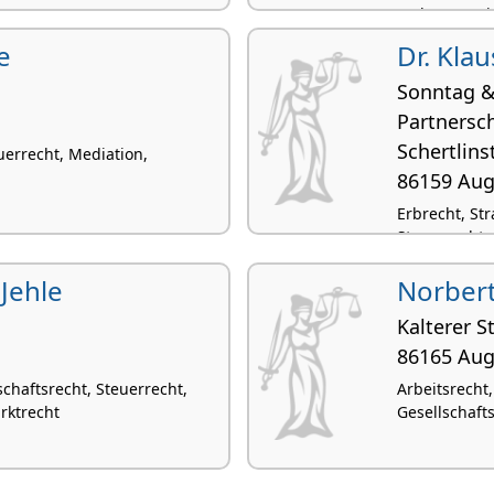
Wohnungseig
e
Dr. Kla
Sonntag &
Partnersc
Schert­linst
euerrecht, Mediation,
86159 Au
Erbrecht, Str
Steuerrecht
Jehle
Norbert
1
Kalterer S
86165 Au
chaftsrecht, Steuerrecht,
Arbeitsrecht
rktrecht
Gesellschaft