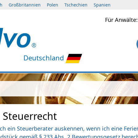
ch
Großbritannien
Polen
Tschechien
Spanien
Für Anwält
Deutschland
 Steuerrecht
ich ein Steuerberater auskennen, wenn ich eine Fer
ndstück gemäß § 233 Abs. 2 Bewertungsgesetz berec