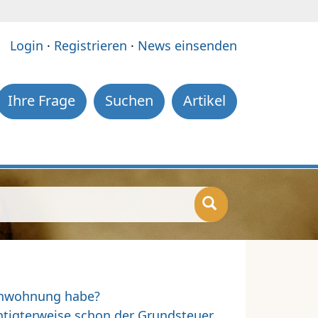
e:
Login
·
Registrieren
·
News einsenden
Ihre Frage
Suchen
Artikel
ienwohnung habe?
htigterweise schon der Grundsteuer