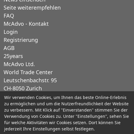
Seite weiterempfehlen
FAQ
McAdvo - Kontakt
Login
Registrierung
AGB
25years
McAdvo Ltd.
World Trade Center
Leutschenbachstr. 95
CH-8050 Zurich
Schweiz
Wir verwenden Cookies, um Ihnen das beste Online-Erlebnis
zu ermöglichen und um die Nutzerfreundlichkeit der Website
zu verbessern. Mit Klick auf "Einverstanden" stimmen Sie der
E-Mail: office@mcadvo.com
Verwendung von Cookies zu. Unter "Einstellungen", sehen Sie
für welche Aktivitäten wir Cookies setzen. Dort können Sie
© 2005-2025 McAdvo Ltd.
jederzeit Ihre Einstellungen selbst festlegen.