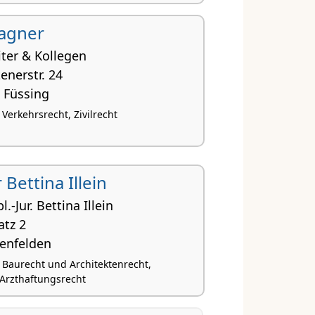
Wagner
iter & Kollegen
­tenerstr. 24
 Füssing
 Verkehrsrecht, Zivilrecht
r Bettina Illein
l.-Jur. Bettina Illein
atz 2
enfelden
, Baurecht und Architektenrecht,
 Arzthaftungsrecht