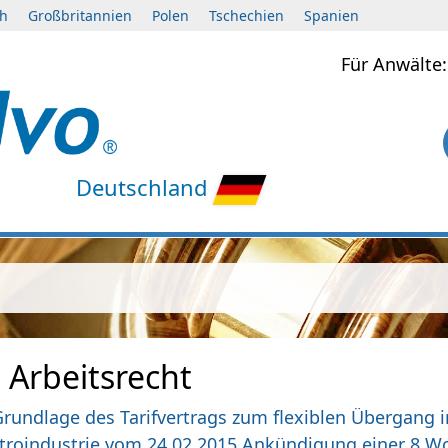
ch
Großbritannien
Polen
Tschechien
Spanien
Für Anwält
Deutschland
 Arbeitsrecht
Grundlage des Tarifvertrags zum flexiblen Übergang i
roindustrie vom 24.02.2015 Ankündigung einer 8 Woc