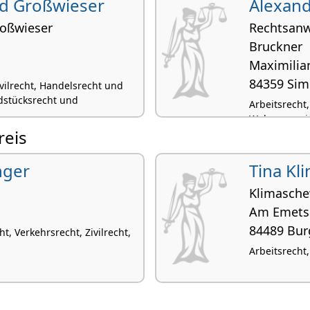
ard Großwieser
Alexand
roßwieser
Rechtsanw
Bruckner
Maximi­lian
84359 Si
ivilrecht, Handelsrecht und
dstücksrecht und
Arbeitsrecht
Wohnungseige
reis
nger
Tina Kl
Klimasche
Am Emetsb
84489 Bu
t, Verkehrsrecht, Zivilrecht,
Arbeitsrecht,