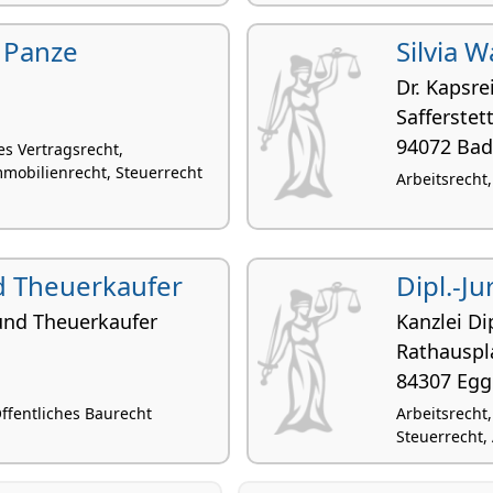
 Panze
Silvia 
Dr. Kapsre
Saffer­stet
94072 Bad
es Vertragsrecht,
mobilienrecht, Steuerrecht
Arbeitsrecht,
nd Theuerkaufer
Dipl.-Ju
und Theuerkaufer
Kanzlei Dip
Rathauspl
84307 Egg
 Öffentliches Baurecht
Arbeitsrecht
Steuerrecht,