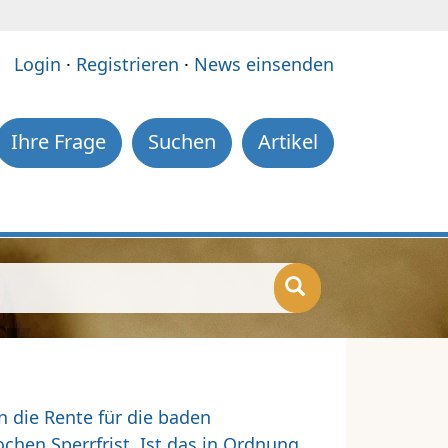
e:
Login
·
Registrieren
·
News einsenden
Ihre Frage
Suchen
Artikel
n die Rente für die baden
hen Sperrfrist. Ist das in Ordnung