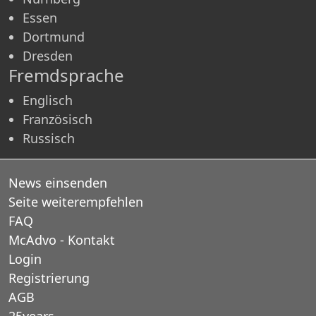
Essen
Dortmund
Dresden
Fremdsprache
Englisch
Französisch
Russisch
News einsenden
Seite weiterempfehlen
FAQ
McAdvo - Kontakt
Login
Registrierung
AGB
25years