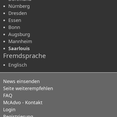
Nürnberg
Dresden
Essen
Bonn
Augsburg
Mannheim
Saarlouis
Fremdsprache
Englisch
News einsenden
Seite weiterempfehlen
FAQ
McAdvo - Kontakt
Login
Registrierung