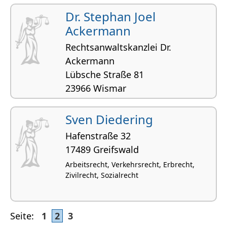
Dr. Stephan Joel
Ackermann
Rechtsanwaltskanzlei Dr.
Ackermann
Lübsche Straße 81
23966 Wismar
Zivilrecht, Handelsrecht und
Gesellschaftsrecht, IT-Recht,
Sven Diedering
Wirtschaftsrecht
Hafenstraße 32
17489 Greifswald
Arbeitsrecht, Verkehrsrecht, Erbrecht,
Zivilrecht, Sozialrecht
Seite:
1
2
3