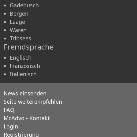
Gadebusch
Bergen
Laage
Waren
Tribsees
Fremdsprache
Englisch
Französisch
Italienisch
News einsenden
Seite weiterempfehlen
FAQ
McAdvo - Kontakt
Login
Registrierung