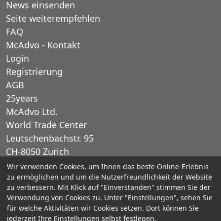
News einsenden
Seite weiterempfehlen
FAQ
McAdvo - Kontakt
Login
Registrierung
AGB
25years
McAdvo Ltd.
World Trade Center
Leutschenbachstr. 95
CH-8050 Zurich
Schweiz
Wir verwenden Cookies, um Ihnen das beste Online-Erlebnis
zu ermöglichen und um die Nutzerfreundlichkeit der Website
zu verbessern. Mit Klick auf "Einverstanden" stimmen Sie der
E-Mail: office@mcadvo.com
Verwendung von Cookies zu. Unter "Einstellungen", sehen Sie
für welche Aktivitäten wir Cookies setzen. Dort können Sie
© 2005-2025 McAdvo Ltd.
jederzeit Ihre Einstellungen selbst festlegen.