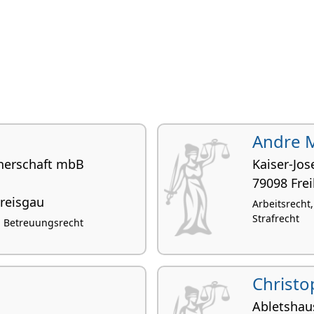
Andre 
nerschaft mbB
Kaiser-Jos
79098 Fre
Breisgau
Arbeitsrecht,
Strafrecht
t, Betreuungsrecht
Christ
Abletshau