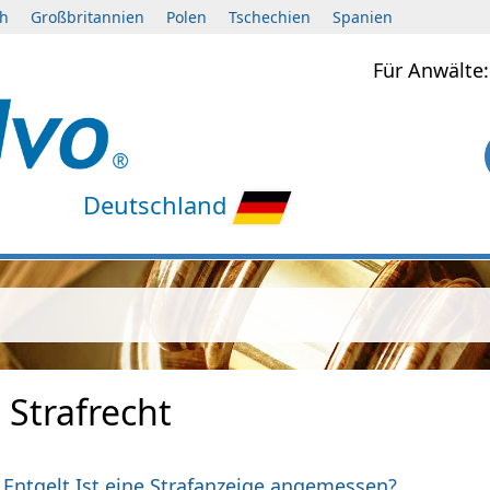
ch
Großbritannien
Polen
Tschechien
Spanien
Für Anwält
Deutschland
 Strafrecht
 Entgelt.Ist eine Strafanzeige angemessen?