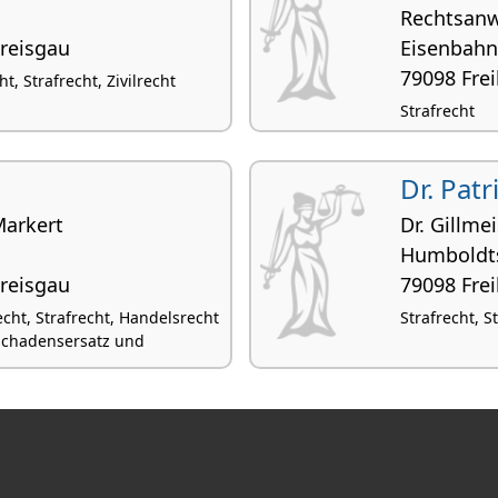
Rechtsanw
Breisgau
Eisenbahn
79098 Fre
t, Strafrecht, Zivilrecht
Strafrecht
Dr. Pat
Markert
Dr. Gillme
Humboldts
Breisgau
79098 Fre
cht, Strafrecht, Handelsrecht
Strafrecht, S
 Schadensersatz und