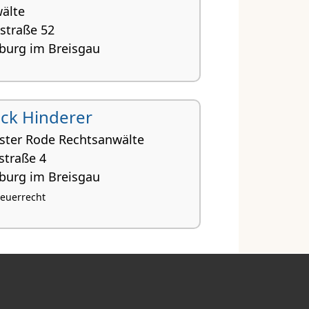
älte
straße 52
iburg im Breisgau
rick Hinderer
ister Rode Rechtsanwälte
traße 4
iburg im Breisgau
teuerrecht