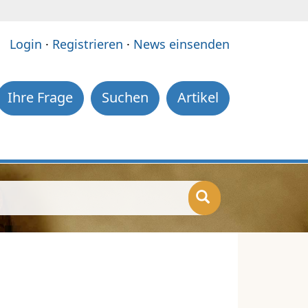
e:
Login
·
Registrieren
·
News einsenden
Ihre Frage
Suchen
Artikel