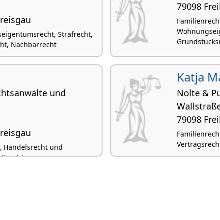
79098 Fre
Breisgau
Familienrech
Wohnungseige
igentumsrecht, Strafrecht,
Grundstücks
cht, Nachbarrecht
Katja M
echtsanwälte und
Nolte & P
Wallstraß
79098 Fre
Breisgau
Familienrecht
Vertragsrecht
t, Handelsrecht und
ltrecht