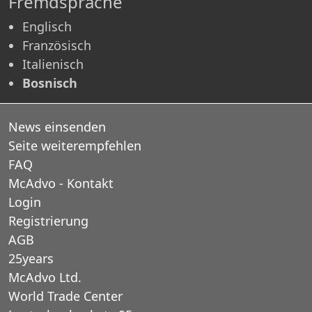
Fremdsprache
Englisch
Französisch
Italienisch
Bosnisch
News einsenden
Seite weiterempfehlen
FAQ
McAdvo - Kontakt
Login
Registrierung
AGB
25years
McAdvo Ltd.
World Trade Center