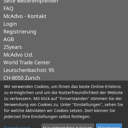
Seite weiterempfehlen
FAQ
McAdvo - Kontakt
Login
Registrierung
AGB
25years
McAdvo Ltd.
World Trade Center
Leutschenbachstr. 95
CH-8050 Zurich
Schweiz
Wir verwenden Cookies, um Ihnen das beste Online-Erlebnis
zu ermöglichen und um die Nutzerfreundlichkeit der Website
zu verbessern. Mit Klick auf "Einverstanden" stimmen Sie der
E-Mail: office@mcadvo.com
Verwendung von Cookies zu. Unter "Einstellungen", sehen Sie
für welche Aktivitäten wir Cookies setzen. Dort können Sie
© 2005-2025 McAdvo Ltd.
jederzeit Ihre Einstellungen selbst festlegen.
Impressum
Datenschutz
Barrierefreiheit
Einstellungen
Nur notwendige zulassen
Akzeptieren