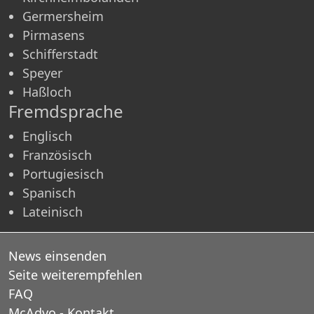
Germersheim
Pirmasens
Schifferstadt
Speyer
Haßloch
Fremdsprache
Englisch
Französisch
Portugiesisch
Spanisch
Lateinisch
News einsenden
Seite weiterempfehlen
FAQ
McAdvo - Kontakt