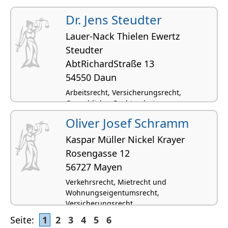
Dr. Jens Steudter
Lauer-Nack Thielen Ewertz
Steudter
AbtRichardStraße 13
54550 Daun
Arbeitsrecht, Versicherungsrecht,
Gewerblicher Rechtsschutz
Oliver Josef Schramm
Kaspar Müller Nickel Krayer
Rosengasse 12
56727 Mayen
Verkehrsrecht, Mietrecht und
Wohnungseigentumsrecht,
Versicherungsrecht
Seite:
1
2
3
4
5
6