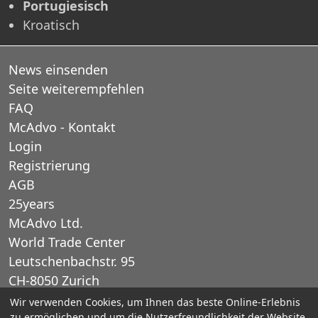
Portugiesisch
Kroatisch
News einsenden
Seite weiterempfehlen
FAQ
McAdvo - Kontakt
Login
Registrierung
AGB
25years
McAdvo Ltd.
World Trade Center
Leutschenbachstr. 95
CH-8050 Zurich
Schweiz
Wir verwenden Cookies, um Ihnen das beste Online-Erlebnis
zu ermöglichen und um die Nutzerfreundlichkeit der Website