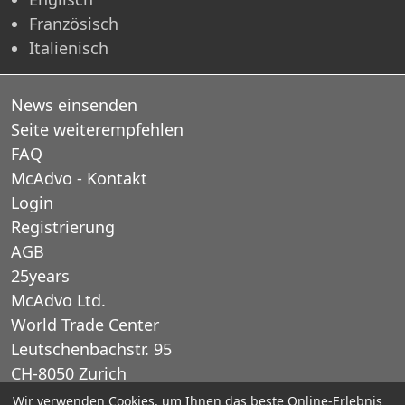
Französisch
Italienisch
News einsenden
Seite weiterempfehlen
FAQ
McAdvo - Kontakt
Login
Registrierung
AGB
25years
McAdvo Ltd.
World Trade Center
Leutschenbachstr. 95
CH-8050 Zurich
Schweiz
Wir verwenden Cookies, um Ihnen das beste Online-Erlebnis