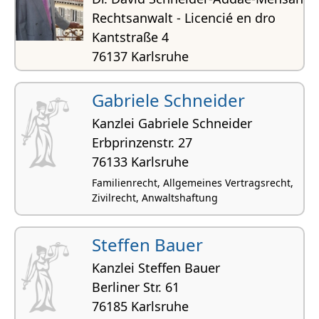
Rechtsanwalt - Licencié en dro
Kantstraße 4
76137 Karlsruhe
Familienrecht, Strafrecht, Zivilrecht,
Internationales Recht, Ausländerrecht und
Gabriele Schneider
Asylrecht
Kanzlei Gabriele Schneider
Erbprinzenstr. 27
76133 Karlsruhe
Familienrecht, Allgemeines Vertragsrecht,
Zivilrecht, Anwaltshaftung
Steffen Bauer
Kanzlei Steffen Bauer
Berliner Str. 61
76185 Karlsruhe