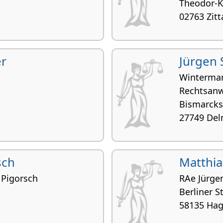
Theodor-Ko
02763 Zitt
r
Jürgen 
Winterman
Rechtsanw
Bismarckst
27749 Del
sch
Matthia
 Pigorsch
RAe Jürgen
Berliner St
58135 Ha