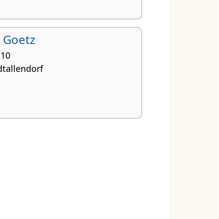
 Goetz
 10
tal­lendorf