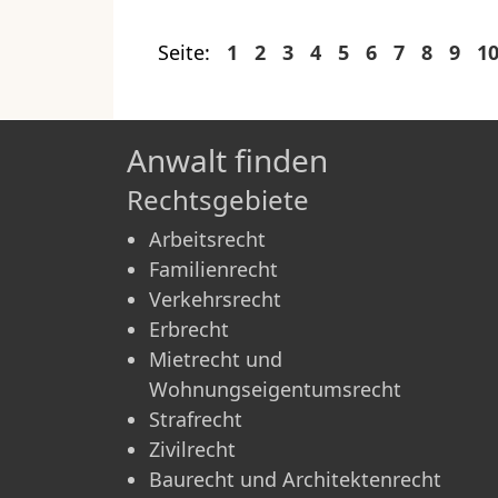
Seite:
1
2
3
4
5
6
7
8
9
1
Anwalt finden
Rechtsgebiete
Arbeitsrecht
Familienrecht
Verkehrsrecht
Erbrecht
Mietrecht und
Wohnungseigentumsrecht
Strafrecht
Zivilrecht
Baurecht und Architektenrecht