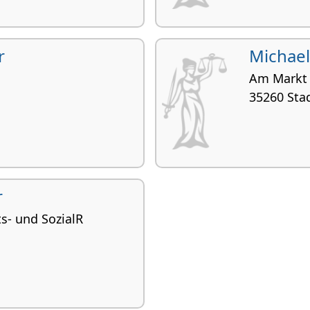
r
Michael
Am Markt
35260 Stad
r
ts- und SozialR