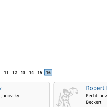
0
11
12
13
14
15
16
y
Robert 
 Janovsky
Rechtsanw
Beckert