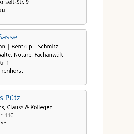
rselt-Str. 9
au
Sasse
n | Bentrup | Schmitz
älte, Notare, Fachanwält
r. 1
menhorst
s Pütz
s, Clauss & Kollegen
r. 110
gen