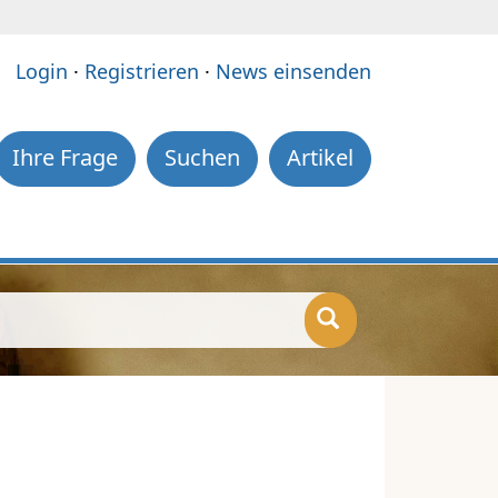
e:
Login
·
Registrieren
·
News einsenden
Ihre Frage
Suchen
Artikel