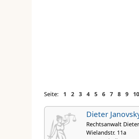
Seite:
1
2
3
4
5
6
7
8
9
1
Dieter Janovsk
Rechtsanwalt Dieter
Wielandstr. 11a