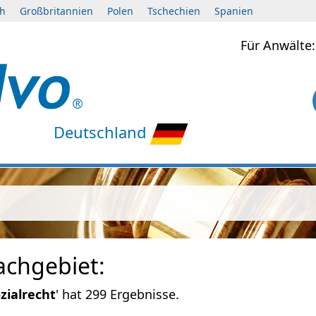
ch
Großbritannien
Polen
Tschechien
Spanien
Für Anwält
Deutschland
achgebiet:
zialrecht
' hat 299 Ergebnisse.