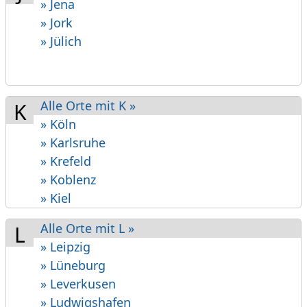
» Jena
» Jork
» Jülich
Alle Orte mit K »
K
» Köln
» Karlsruhe
» Krefeld
» Koblenz
» Kiel
Alle Orte mit L »
L
» Leipzig
» Lüneburg
» Leverkusen
» Ludwigshafen