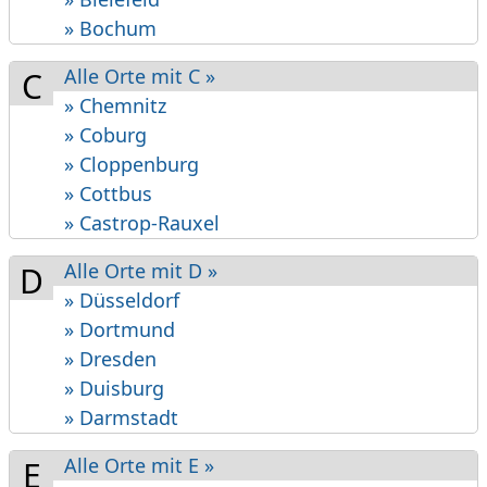
» Bochum
Alle Orte mit C »
C
» Chemnitz
» Coburg
» Cloppenburg
» Cottbus
» Castrop-Rauxel
Alle Orte mit D »
D
» Düsseldorf
» Dortmund
» Dresden
» Duisburg
» Darmstadt
Alle Orte mit E »
E