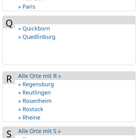
» Paris
Q
» Quickborn
» Quedlinburg
Alle Orte mit R »
R
» Regensburg
» Reutlingen
» Rosenheim
» Rostock
» Rheine
Alle Orte mit S »
S