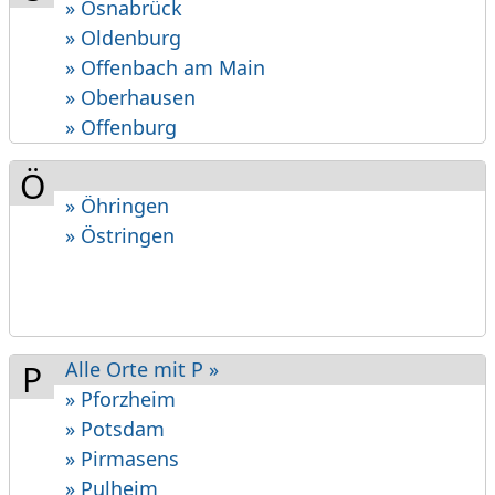
» Osnabrück
» Oldenburg
» Offenbach am Main
» Oberhausen
» Offenburg
Ö
» Öhringen
» Östringen
Alle Orte mit P »
P
» Pforzheim
» Potsdam
» Pirmasens
» Pulheim