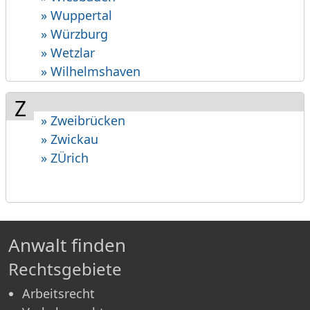
» Wuppertal
» Würzburg
» Wetzlar
» Wilhelmshaven
Z
» Zweibrücken
» Zwickau
» ZÜrich
Anwalt finden
Rechtsgebiete
Arbeitsrecht