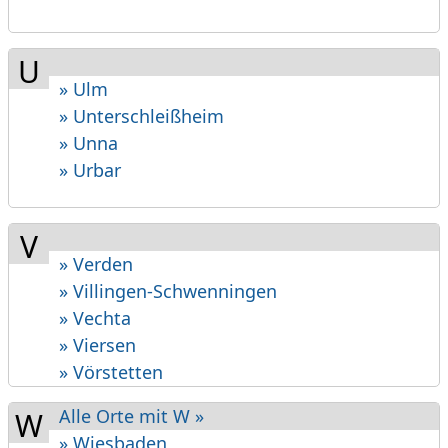
U
» Ulm
» Unterschleißheim
» Unna
» Urbar
V
» Verden
» Villingen-Schwen­ningen
» Vechta
» Viersen
» Vörstetten
Alle Orte mit W »
W
» Wiesbaden