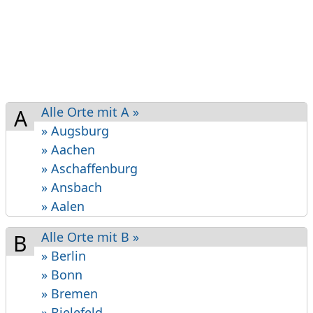
Alle Orte mit A »
A
» Augsburg
» Aachen
» Aschaf­fenburg
» Ansbach
» Aalen
Alle Orte mit B »
B
» Berlin
» Bonn
» Bremen
» Bielefeld