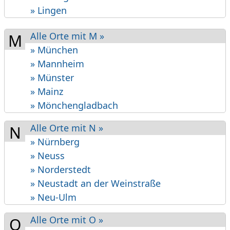
» Lingen
Alle Orte mit M »
M
» München
» Mannheim
» Münster
» Mainz
» Mönchen­gladbach
Alle Orte mit N »
N
» Nürnberg
» Neuss
» Norderstedt
» Neustadt an der Weinstraße
» Neu-Ulm
Alle Orte mit O »
O