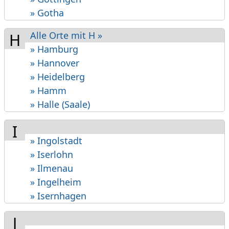
» Gotha
Alle Orte mit H »
H
» Hamburg
» Hannover
» Heidelberg
» Hamm
» Halle (Saale)
I
» Ingolstadt
» Iserlohn
» Ilmenau
» Ingelheim
» Isernhagen
J