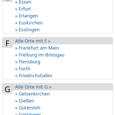
» Essen
» Erfurt
» Erlangen
» Euskirchen
» Esslingen
Alle Orte mit F »
F
» Frankfurt am Main
» Freiburg im Breisgau
» Flensburg
» Fürth
» Friedrichshafen
Alle Orte mit G »
G
» Gelsen­kirchen
» Gießen
» Gütersloh
» Göttingen