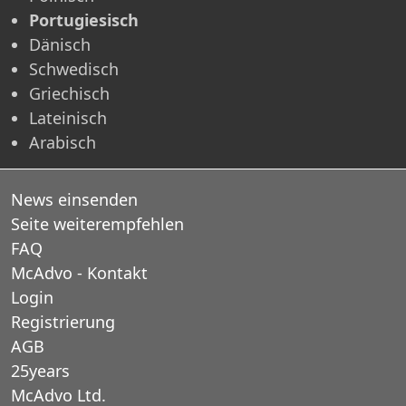
Portugiesisch
Dänisch
Schwedisch
Griechisch
Lateinisch
Arabisch
News einsenden
Seite weiterempfehlen
FAQ
McAdvo - Kontakt
Login
Registrierung
AGB
25years
McAdvo Ltd.