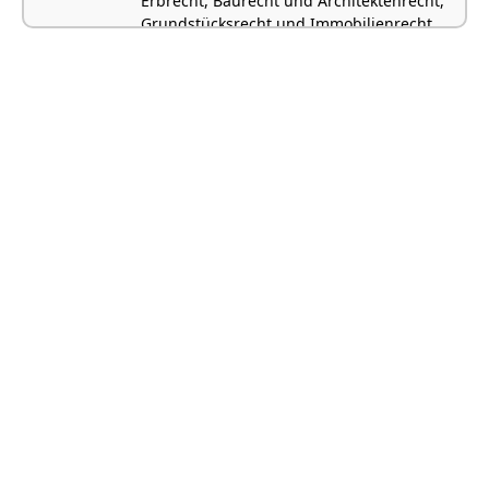
Erbrecht, Baurecht und Architektenrecht,
Grundstücksrecht und Immobilienrecht,
Öffentliches Baurecht