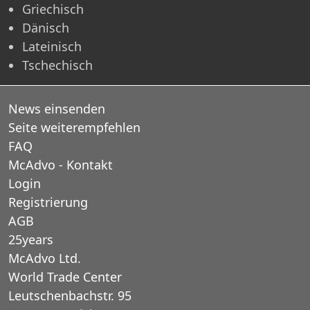
Griechisch
Dänisch
Lateinisch
Tschechisch
News einsenden
Seite weiterempfehlen
FAQ
McAdvo - Kontakt
Login
Registrierung
AGB
25years
McAdvo Ltd.
World Trade Center
Leutschenbachstr. 95