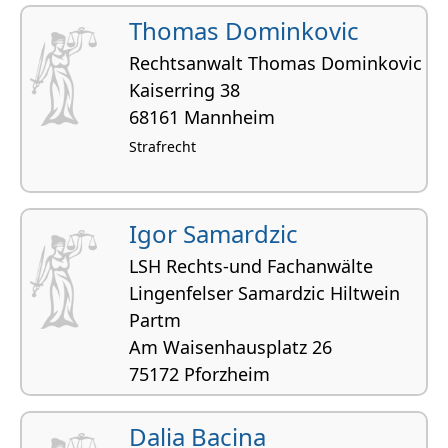
Thomas Dominkovic
Rechtsanwalt Thomas Dominkovic
Kaiserring 38
68161 Mannheim
Strafrecht
Igor Samardzic
LSH Rechts-und Fachanwälte
Lingenfelser Samardzic Hiltwein
Partm
Am Waisen­hausplatz 26
75172 Pforzheim
Arbeitsrecht, Mietrecht und
Wohnungseigentumsrecht, Zivilrecht,
Dalia Bacina
Ausländerrecht und Asylrecht