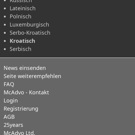
Lateinisch
Polnisch
Luxemburgisch
Serbo-Kroatisch
Kroatisch
Serbisch
News einsenden
Seite weiterempfehlen
FAQ
McAdvo - Kontakt
Login
Registrierung
AGB
25years
McAdvo Ltd.