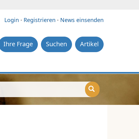
e:
Login
·
Registrieren
·
News einsenden
Ihre Frage
Suchen
Artikel