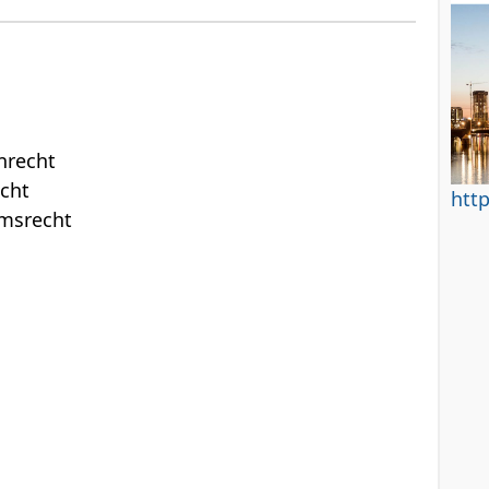
nrecht
echt
htt
msrecht