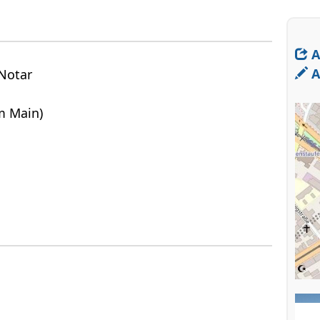
A
A
Notar
m Main)