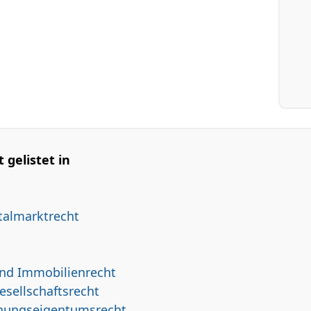
 gelistet in
talmarktrecht
nd Immobilienrecht
sellschaftsrecht
nungseigentumsrecht