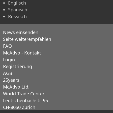
Englisch
Spanisch
Russisch
News einsenden
Seite weiterempfehlen
FAQ
McAdvo - Kontakt
Login
Registrierung
AGB
25years
McAdvo Ltd.
World Trade Center
Leutschenbachstr. 95
CH-8050 Zurich