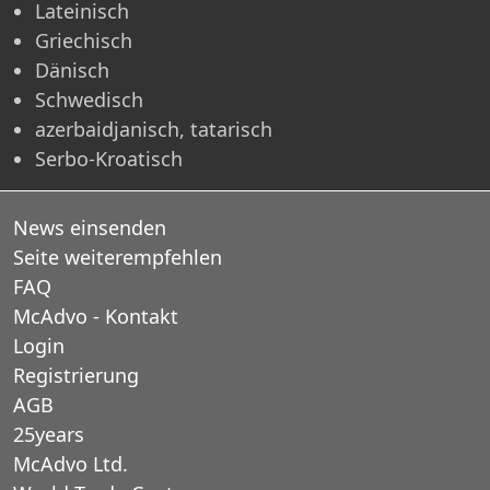
Lateinisch
Griechisch
Dänisch
Schwedisch
azerbaidjanisch, tatarisch
Serbo-Kroatisch
News einsenden
Seite weiterempfehlen
FAQ
McAdvo - Kontakt
Login
Registrierung
AGB
25years
McAdvo Ltd.