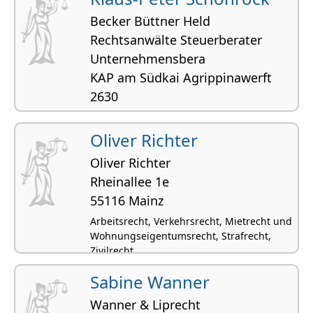
Becker Büttner Held
Rechtsanwälte Steuerberater
Unternehmensbera
KAP am Südkai Agrippinawerft
2630
50678 Köln
Oliver Richter
Zivilrecht, Arzthaftungsrecht
Oliver Richter
Rheinallee 1e
55116 Mainz
Arbeitsrecht, Verkehrsrecht, Mietrecht und
Wohnungseigentumsrecht, Strafrecht,
Zivilrecht
Sabine Wanner
Wanner & Liprecht