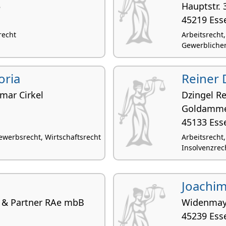
5
Hauptstr. 
45219 Ess
recht
Arbeitsrecht
Gewerblicher
oria
Reiner 
mar Cirkel
Dzingel R
Goldamme
45133 Ess
ewerbsrecht, Wirtschaftsrecht
Arbeitsrecht
Insolvenzrec
Joachim
 & Partner RAe mbB
Widenmaye
45239 Ess