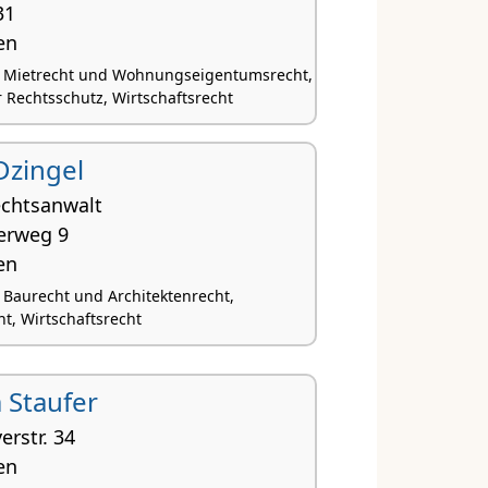
31
en
, Mietrecht und Wohnungseigentumsrecht,
 Rechtsschutz, Wirtschaftsrecht
Dzingel
echtsanwalt
rweg 9
en
, Baurecht und Architektenrecht,
ht, Wirtschaftsrecht
 Staufer
rstr. 34
en