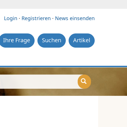
e:
Login
·
Registrieren
·
News einsenden
Ihre Frage
Suchen
Artikel