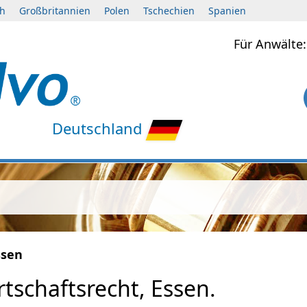
ch
Großbritannien
Polen
Tschechien
Spanien
Für Anwält
Deutschland
ssen
tschaftsrecht, Essen.