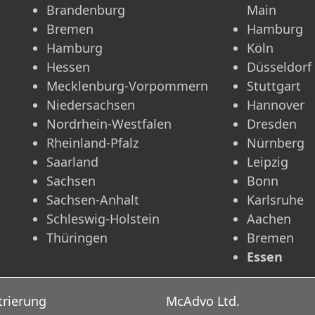
Brandenburg
Main
Bremen
Hamburg
Hamburg
Köln
Hessen
Düsseldorf
Mecklenburg-Vorpommern
Stuttgart
Niedersachsen
Hannover
Nordrhein-Westfalen
Dresden
Rheinland-Pfalz
Nürnberg
Saarland
Leipzig
Sachsen
Bonn
Sachsen-Anhalt
Karlsruhe
Schleswig-Holstein
Aachen
Thüringen
Bremen
Essen
trierung
McAdvo Ltd.