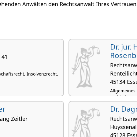
ehenden Anwälten den Rechtsanwalt Ihres Vertrauens 
n
Dr. jur.
Rosenb
 41
Rechtsanw
Renteilic
chaftsrecht, Insolvenzrecht,
45134 Ess
Allgemeines 
Architektenr
er
Dr. Dag
ang Zeitler
Rechtsanw
Huyssenal
45128 Ess