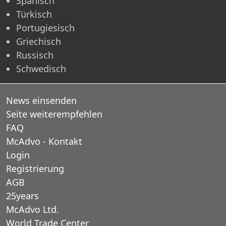
Spanisch
Türkisch
Portugiesisch
Griechisch
Russisch
Schwedisch
News einsenden
Seite weiterempfehlen
FAQ
McAdvo - Kontakt
Login
Registrierung
AGB
25years
McAdvo Ltd.
World Trade Center