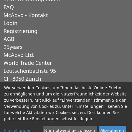
FAQ
McAdvo - Kontakt
Login
Registrierung
AGB
25years
McAdvo Ltd.
World Trade Center
Leutschenbachstr. 95
CH-8050 Zurich
Schweiz
Wir verwenden Cookies, um Ihnen das beste Online-Erlebnis
zu ermöglichen und um die Nutzerfreundlichkeit der Website
zu verbessern. Mit Klick auf "Einverstanden" stimmen Sie der
E-Mail: office@mcadvo.com
Verwendung von Cookies zu. Unter "Einstellungen", sehen Sie
für welche Aktivitäten wir Cookies setzen. Dort können Sie
© 2005-2025 McAdvo Ltd.
jederzeit Ihre Einstellungen selbst festlegen.
Impressum
Datenschutz
Barrierefreiheit
Einstellungen
Nur notwendige zulassen
Akzeptieren