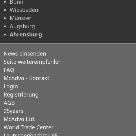
Bonn
Wiesbaden
Münster
Augsburg
Ahrensburg
News einsenden
Seite weiterempfehlen
FAQ
McAdvo - Kontakt
Login
Registrierung
AGB
25years
McAdvo Ltd.
World Trade Center
Leutschenbachstr. 95