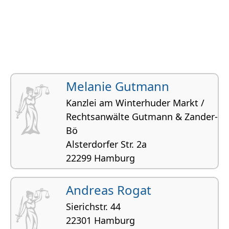
Melanie Gutmann
Kanzlei am Winterhuder Markt /
Rechtsanwälte Gutmann & Zander-
Bö
Alster­dorfer Str. 2a
22299 Hamburg
Familienrecht, Mietrecht und
Wohnungseigentumsrecht, , Allgemeines
Andreas Rogat
Vertragsrecht, Reiserecht
Sierichstr. 44
22301 Hamburg