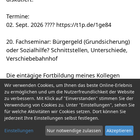
Termine:
02. Sept. 2026 ???? https://t1p.de/1ge84
20. Fachseminar: Bürgergeld (Grundsicherung)
oder Sozialhilfe? Schnittstellen, Unterschiede,
Verschiebebahnhof
Die eintägige Fortbildung meines Kollegen
Frank Jäger thematisiert die
Wir verwenden Cookies, um Ihnen das beste Online-Erlebnis
Anspruchsvoraussetzungen der jeweiligen
zu ermöglichen und um die Nutzerfreundlichkeit der Website
zu verbessern. Mit Klick auf "Einverstanden" stimmen Sie der
Existenzsicherungsleistungen und deren
Verwendung von Cookies zu. Unter "Einstellungen", sehen Sie
Unterscheidung, aber auch die Harmonisierung
für welche Aktivitäten wir Cookies setzen. Dort können Sie
von SGB II und SGB XII. Im Fokus stehen die
jederzeit Ihre Einstellungen selbst festlegen.
Unterschiede bei der Berücksichtigung von
Einstellungen
Nur notwendige zulassen
Akzeptieren
Einkommen und Vermögen, bei bestimmten