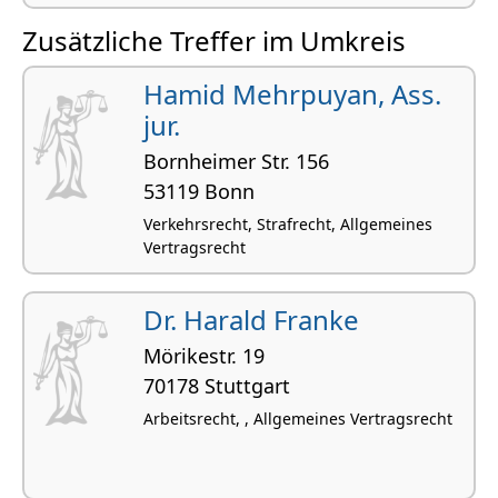
Erbrecht, Allgemeines Vertragsrecht,
Zusätzliche Treffer im Umkreis
Handelsrecht und Gesellschaftsrecht,
Grundstücksrecht und Immobilienrecht,
Hamid Mehrpuyan, Ass.
Wirtschaftsrecht
jur.
Bornheimer Str. 156
53119 Bonn
Verkehrsrecht, Strafrecht, Allgemeines
Vertragsrecht
Dr. Harald Franke
Mörikestr. 19
70178 Stuttgart
Arbeitsrecht, , Allgemeines Vertragsrecht