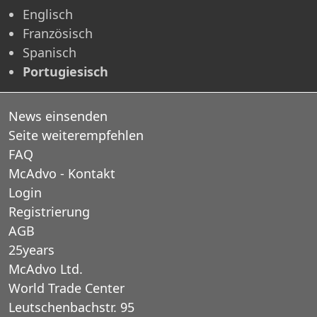
Englisch
Französisch
Spanisch
Portugiesisch
News einsenden
Seite weiterempfehlen
FAQ
McAdvo - Kontakt
Login
Registrierung
AGB
25years
McAdvo Ltd.
World Trade Center
Leutschenbachstr. 95