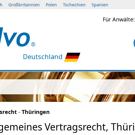
ch
Großbritannien
Polen
Tschechien
Spanien
Für Anwält
Deutschland
srecht
-
Thüringen
lgemeines Vertragsrecht, Thür