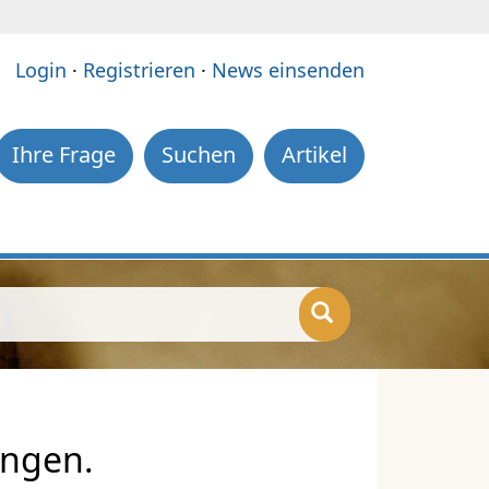
e:
Login
·
Registrieren
·
News einsenden
Ihre Frage
Suchen
Artikel
ingen.