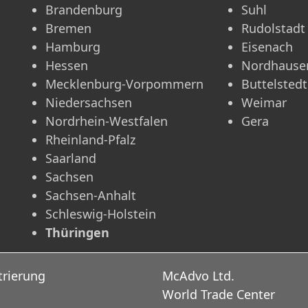
Brandenburg
Suhl
Bremen
Rudolstadt
Hamburg
Eisenach
Hessen
Nordhause
Mecklenburg-Vorpommern
Buttelstedt
Niedersachsen
Weimar
Nordrhein-Westfalen
Gera
Rheinland-Pfalz
Saarland
Sachsen
Sachsen-Anhalt
Schleswig-Holstein
Thüringen
trierung
McAdvo Ltd.
World Trade Center