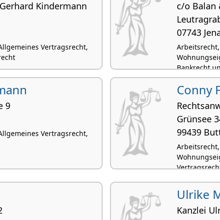
 Gerhard Kindermann
c/o Balan
Leutragra
07743 Jen
 Allgemeines Vertragsrecht,
Arbeitsrecht
recht
Wohnungseig
Bankrecht un
hmann
Conny F
e 9
Rechtsanw
Grünsee 3
99439 But
 Allgemeines Vertragsrecht,
Arbeitsrecht
Wohnungseig
Vertragsrech
Ulrike 
2
Kanzlei Ul