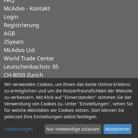
McAdvo - Kontakt
Login
Registrierung
AGB
25years
McAdvo Ltd.
World Trade Center
Leutschenbachstr. 95
CH-8050 Zurich
Schweiz
Wir verwenden Cookies, um Ihnen das beste Online-Erlebnis
zu ermöglichen und um die Nutzerfreundlichkeit der Website
zu verbessern. Mit Klick auf "Einverstanden" stimmen Sie der
E-Mail: office@mcadvo.com
Verwendung von Cookies zu. Unter "Einstellungen", sehen Sie
für welche Aktivitäten wir Cookies setzen. Dort können Sie
© 2005-2025 McAdvo Ltd.
jederzeit Ihre Einstellungen selbst festlegen.
Impressum
Datenschutz
Barrierefreiheit
Einstellungen
Nur notwendige zulassen
Akzeptieren
Kontaktieren Sie uns