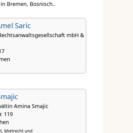
in Bremen, Bosnisch..
 Amel Saric
echtsanwaltsgesellschaft mbH &
17
emen
majic
ältin Amina Smajic
. 119
chen
t, Mietrecht und