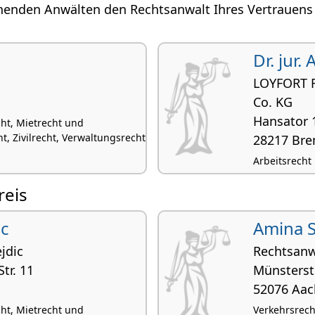
henden Anwälten den Rechtsanwalt Ihres Vertrauens 
Dr. jur.
LOYFORT R
Co. KG
Hansator 
cht, Mietrecht und
 Zivilrecht, Verwaltungsrecht
28217 Br
Arbeitsrecht
reis
ic
Amina S
jdic
Rechtsanw
Str. 11
Münsterstr
52076 Aa
cht, Mietrecht und
Verkehrsrech