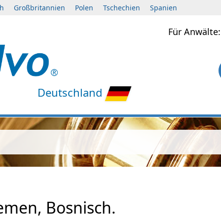
ch
Großbritannien
Polen
Tschechien
Spanien
Für Anwält
Deutschland
emen, Bosnisch.