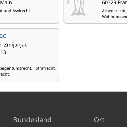
 Main
60329 Fra
ht und Asylrecht
Arbeitsrecht
Wohnungseige
ac
n Zmijanjac
 13
igentumsrecht, , Strafrecht,
echt,
Bundesland
Ort