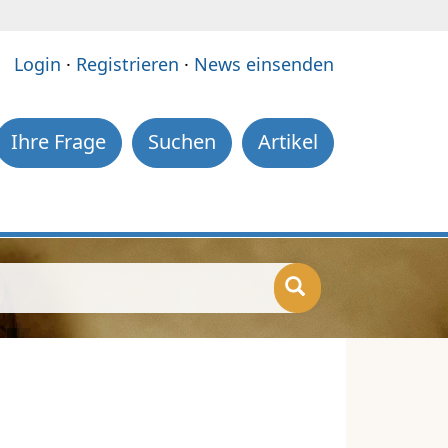
e:
Login
·
Registrieren
·
News einsenden
Ihre Frage
Suchen
Artikel