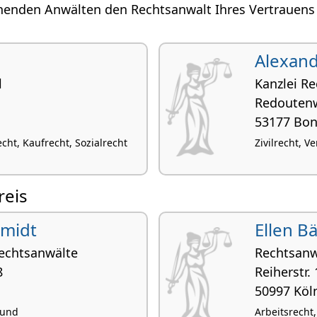
henden Anwälten den Rechtsanwalt Ihres Vertrauens i
Alexand
l
Kanzlei Re
Redouten
53177 Bo
cht, Kaufrecht, Sozialrecht
Zivilrecht, 
reis
hmidt
Ellen B
echtsanwälte
Rechtsanw
8
Reiherstr. 
50997 Köl
 und
Arbeitsrecht,