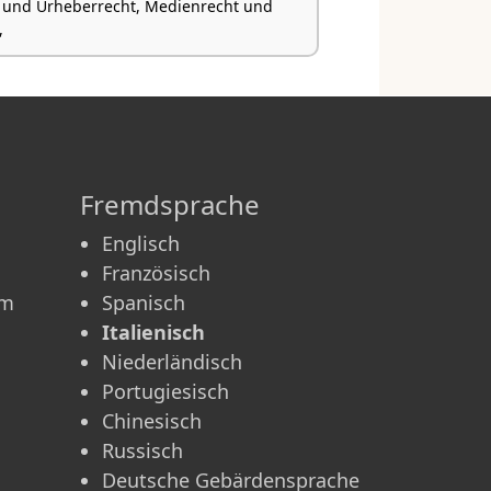
 und Urheberrecht, Medienrecht und
,
Fremdsprache
Englisch
Französisch
am
Spanisch
Italienisch
Niederländisch
Portugiesisch
Chinesisch
m
Russisch
Deutsche Gebärdensprache