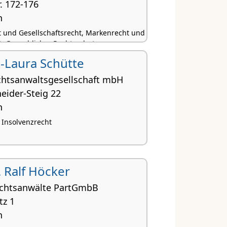
. 172-176
n
 und Gesellschaftsrecht, Markenrecht und
, Gewerblicher Rechtsschutz
-Laura Schütte
chtsanwaltsgesellschaft mbH
eider-Steig 22
n
 Insolvenzrecht
. Ralf Höcker
chtsanwälte PartGmbB
tz 1
n