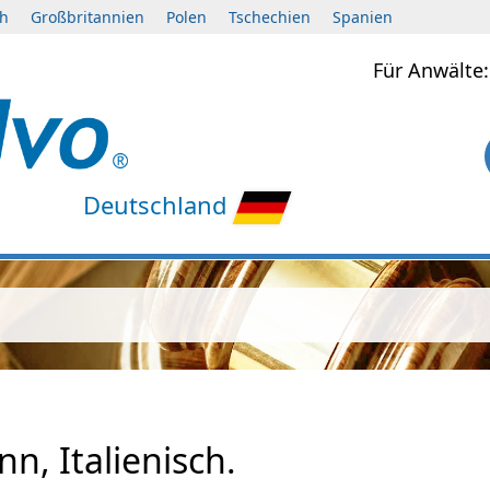
ch
Großbritannien
Polen
Tschechien
Spanien
Für Anwält
Deutschland
n, Italienisch.