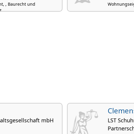
, , Baurecht und
Wohnungseige
t
Clemen
altsgesellschaft mbH
LST Schuh
Partnersc