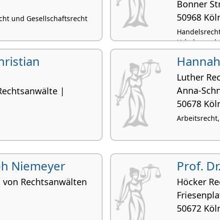
Bonner Str
50968 Köl
echt und Gesellschaftsrecht
Handelsrecht
Urheberrecht
hristian
Hannah
Luther Re
Anna-Schn
echtsanwälte |
50678 Köl
Arbeitsrecht,
oph Niemeyer
Prof. Dr
 von Rechtsanwälten
Höcker Re
Friesenpla
50672 Köl