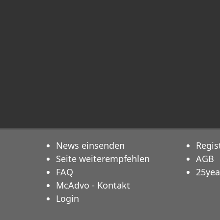
News einsenden
Regis
Seite weiterempfehlen
AGB
FAQ
25yea
McAdvo - Kontakt
Login