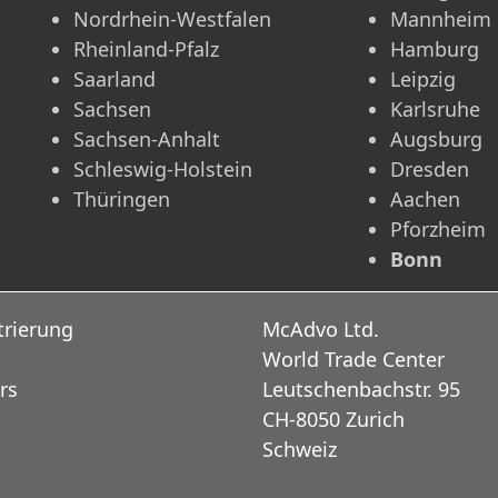
Nordrhein-Westfalen
Mannheim
Rheinland-Pfalz
Hamburg
Saarland
Leipzig
Sachsen
Karlsruhe
Sachsen-Anhalt
Augsburg
Schleswig-Holstein
Dresden
Thüringen
Aachen
Pforzheim
Bonn
trierung
McAdvo Ltd.
World Trade Center
rs
Leutschenbachstr. 95
CH-8050 Zurich
Schweiz