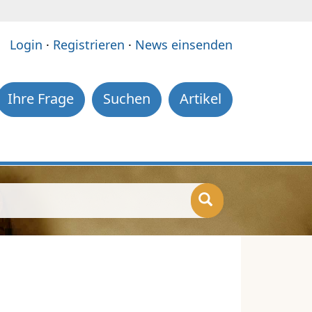
e:
Login
·
Registrieren
·
News einsenden
Ihre Frage
Suchen
Artikel