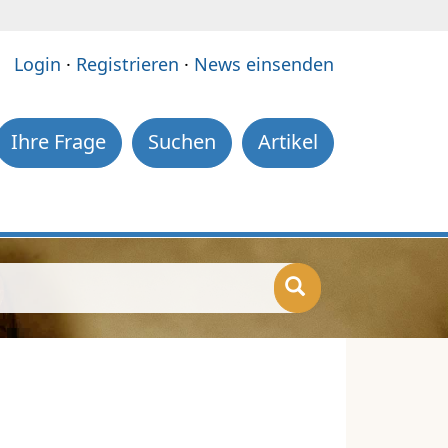
e:
Login
·
Registrieren
·
News einsenden
Ihre Frage
Suchen
Artikel