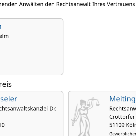
henden Anwälten den Rechtsanwalt Ihres Vertrauens 
m
helm
reis
seler
Meiting
tsanwaltskanzlei Dr.
Rechtsanw
Crottorfer 
10
51109 Köl
Gewerblicher