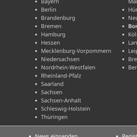
Bayern
Ma
Berlin
Hü
Brandenburg
Ne
Bremen
Bo
Hamburg
Köl
Hessen
La
Mecklenburg-Vorpommern
Lei
Niedersachsen
Br
Nordrhein-Westfalen
Ber
Rheinland-Pfalz
Saarland
Sachsen
Sachsen-Anhalt
Schleswig-Holstein
Thüringen
News einsenden
Regis