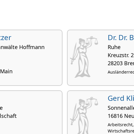
tzer
Dr. Dr. 
nwälte Hoffmann
Ruhe
Kreuzstr. 
28203 Br
 Main
Ausländerrec
Gerd Kl
e
Sonnenall
lschaft
16816 Neu
Arbeitsrecht,
Wirtschaftsr