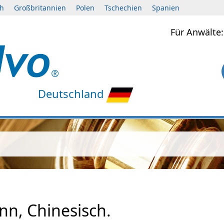
ch
Großbritannien
Polen
Tschechien
Spanien
Für Anwält
Deutschland
nn, Chinesisch.