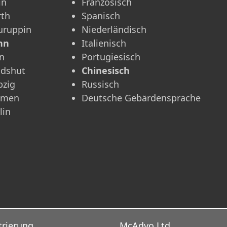
in
Französisch
rth
Spanisch
uruppin
Niederländisch
nn
Italienisch
n
Portugiesisch
ndshut
Chinesisch
pzig
Russisch
emen
Deutsche Gebärdensprache
lin
trierung
McAdvo Ltd.