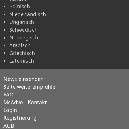
Polnisch
Niederländisch
Ungarisch
Schwedisch
Norwegisch
Arabisch
Griechisch
Lateinisch
News einsenden
Seite weiterempfehlen
FAQ
McAdvo - Kontakt
Login
Registrierung
AGB