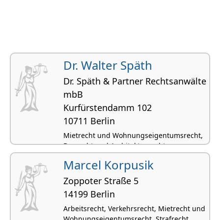
Dr. Walter Späth
Dr. Späth & Partner Rechtsanwälte
mbB
Kurfürs­tendamm 102
10711 Berlin
Mietrecht und Wohnungseigentumsrecht,
Baurecht und Architektenrecht,
Grundstücksrecht und Immobilienrecht,
Marcel Korpusik
Maklerrecht Immobilienrecht
Zoppoter Straße 5
14199 Berlin
Arbeitsrecht, Verkehrsrecht, Mietrecht und
Wohnungseigentumsrecht, Strafrecht,