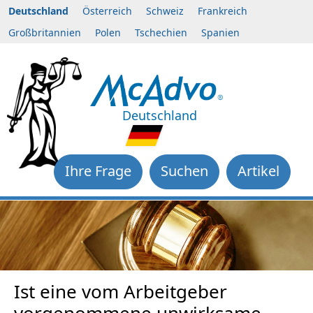
Deutschland
Österreich
Schweiz
Frankreich
Großbritannien
Polen
Tschechien
Spanien
Deutschland
Ihre Frage
Suchen
Artikel
Ist eine vom Arbeitgeber
vorgenommene unwirksame