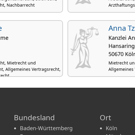
cht, Nachbarrecht
Arzthaftungs
e
Anna Tz
hume
Kanzlei An
Hansaring
50670 Köl
cht, Mietrecht und
Mietrecht u
, Allgemeines Vertragsrecht,
Allgemeines 
recht
Bundesland
Ort
Baden-Württemberg
Köln