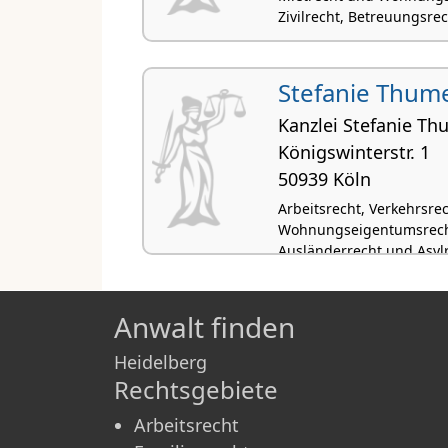
Zivilrecht, Betreuungsre
Stefanie Thum
Kanzlei Stefanie T
Königs­win­terstr. 1
50939 Köln
Arbeitsrecht, Verkehrsre
Wohnungseigentumsrecht
Ausländerrecht und Asyl
Anwalt finden
Heidelberg
Rechtsgebiete
Arbeitsrecht