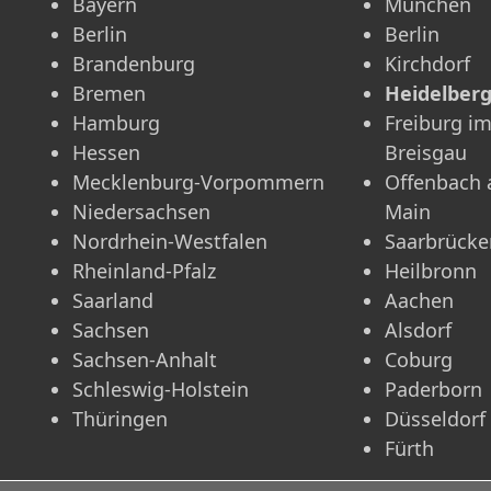
Bayern
München
Berlin
Berlin
Brandenburg
Kirchdorf
Bremen
Heidelber
Hamburg
Freiburg i
Hessen
Breisgau
Mecklenburg-Vorpommern
Offenbach
Niedersachsen
Main
Nordrhein-Westfalen
Saarbrücke
Rheinland-Pfalz
Heilbronn
Saarland
Aachen
Sachsen
Alsdorf
Sachsen-Anhalt
Coburg
Schleswig-Holstein
Paderborn
Thüringen
Düsseldorf
Fürth