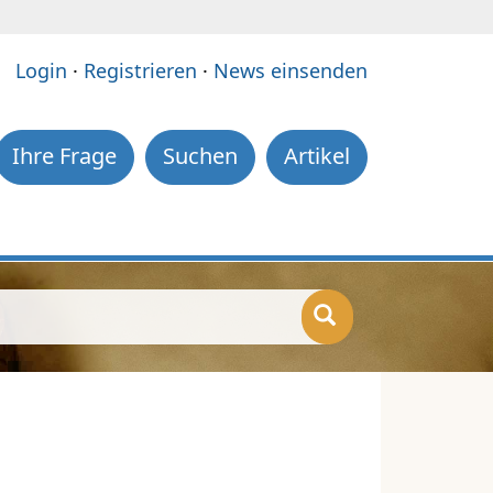
e:
Login
·
Registrieren
·
News einsenden
Ihre Frage
Suchen
Artikel