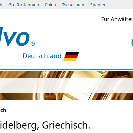
ch
Großbritannien
Polen
Tschechien
Spanien
Für Anwält
Deutschland
sch
delberg, Griechisch.