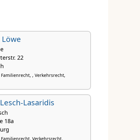
l Löwe
de
terstr. 22
th
 Familienrecht, , Verkehrsrecht,
 Lesch-Lasaridis
sch
e 18a
urg
 Familienrecht, Verkehrsrecht,