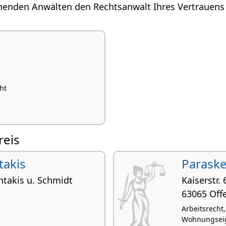
henden Anwälten den Rechtsanwalt Ihres Vertrauens i
ht
reis
takis
Paraske
ntakis u. Schmidt
Kaiserstr. 
63065 Off
Arbeitsrecht
Wohnungsei