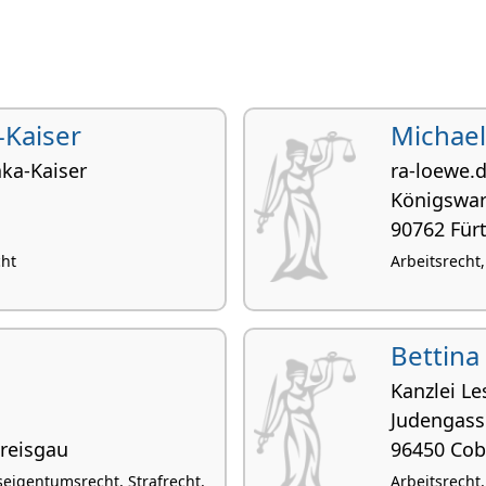
-Kaiser
Michae
aka-Kaiser
ra-loewe.
Königs­war­
90762 Für
cht
Arbeitsrecht,
Bettina
Kanzlei Le
Judengass
Breisgau
96450 Cob
igentumsrecht, Strafrecht,
Arbeitsrecht,