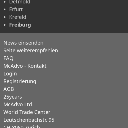
Detmold
Erfurt
Krefeld
Freiburg
News einsenden
Seite weiterempfehlen
FAQ
McAdvo - Kontakt
Login
Registrierung
AGB
25years
McAdvo Ltd.
World Trade Center
Leutschenbachstr. 95
CH-8050 Zurich