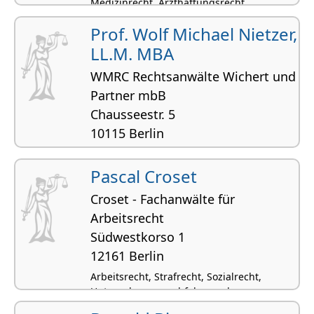
Medizinrecht, Arzthaftungsrecht
Prof. Wolf Michael Nietzer,
LL.M. MBA
WMRC Rechtsanwälte Wichert und
Partner mbB
Chausseestr. 5
10115 Berlin
Zivilrecht, Handelsrecht und
Gesellschaftsrecht, IT-Recht,
Pascal Croset
Wettbewerbsrecht, Bankrecht und
Croset - Fachanwälte für
Kapitalmarktrecht
Arbeitsrecht
Südwestkorso 1
12161 Berlin
Arbeitsrecht, Strafrecht, Sozialrecht,
Unternehmensnachfolge und
Betriebsnachfolge, Tarifrecht