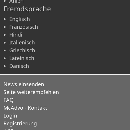
Ahlen
Fremdsprache
Englisch
Französisch
Hindi
Italienisch
Griechisch
Lateinisch
Dänisch
News einsenden
Seite weiterempfehlen
FAQ
McAdvo - Kontakt
Login
Registrierung