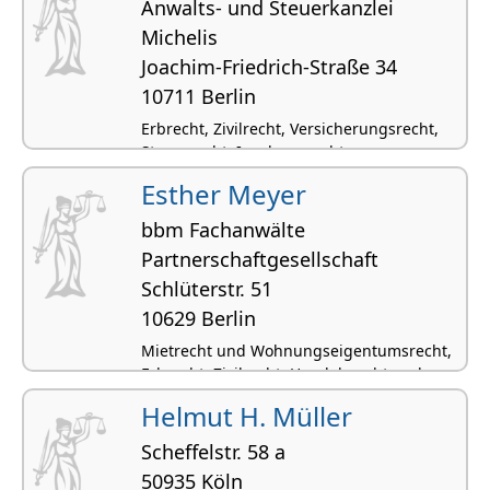
Anwalts- und Steuerkanzlei
Michelis
Joachim-Friedrich-Straße 34
10711 Berlin
Erbrecht, Zivilrecht, Versicherungsrecht,
Steuerrecht, Insolvenzrecht
Esther Meyer
bbm Fachanwälte
Partnerschaftgesellschaft
Schlüterstr. 51
10629 Berlin
Mietrecht und Wohnungseigentumsrecht,
Erbrecht, Zivilrecht, Handelsrecht und
Gesellschaftsrecht, Schadensersatz und
Helmut H. Müller
Schmerzensgeldrecht
Scheffelstr. 58 a
50935 Köln