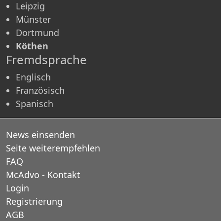
Leipzig
Münster
Dortmund
Köthen
Fremdsprache
Englisch
Französisch
Spanisch
News einsenden
Seite weiterempfehlen
FAQ
McAdvo - Kontakt
Login
Registrierung
AGB